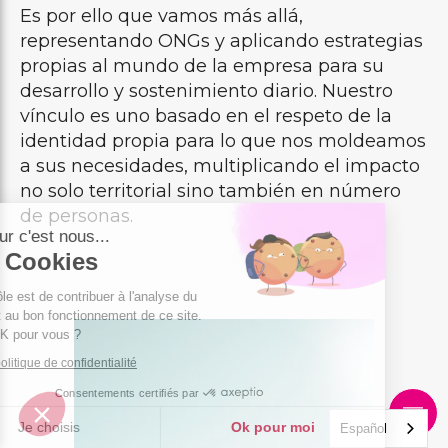
Es por ello que vamos más allá,
representando ONGs y aplicando estrategias
propias al mundo de la empresa para su
desarrollo y sostenimiento diario. Nuestro
vínculo es uno basado en el respeto de la
identidad propia para lo que nos moldeamos
a sus necesidades, multiplicando el impacto
no solo territorial sino también en número
de personas.
Bonjour c'est nous...
Les Cookies
Notre rôle est de contribuer à l'analyse du
trafic et au bon fonctionnement de ce site.
C'est OK pour vous ?
Lire la politique de confidentialité
Consentements certifiés par
Je choisis
Ok pour moi
Español